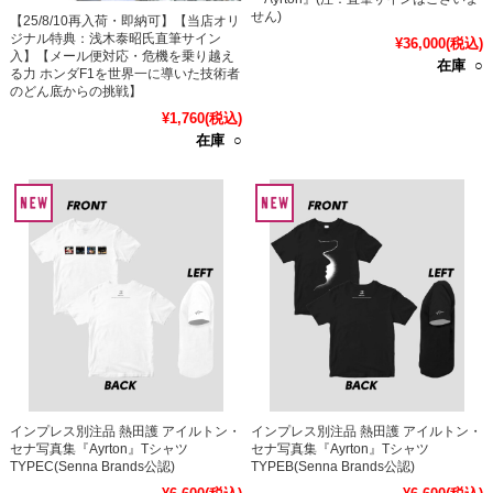
せん)
【25/8/10再入荷・即納可】【当店オリ
ジナル特典：浅木泰昭氏直筆サイン
¥36,000
(税込)
入】【メール便対応・危機を乗り越え
在庫 ○
る力 ホンダF1を世界一に導いた技術者
のどん底からの挑戦】
¥1,760
(税込)
在庫 ○
インプレス別注品 熱田護 アイルトン・
インプレス別注品 熱田護 アイルトン・
セナ写真集『Ayrton』Tシャツ
セナ写真集『Ayrton』Tシャツ
TYPEC(Senna Brands公認)
TYPEB(Senna Brands公認)