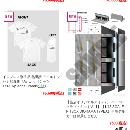
¥6,600
(税込)
¥6,600
(税込)
インプレス別注品 熱田護 アイルトン・
セナ写真集『Ayrton』Tシャツ
TYPEA(Senna Brands公認)
¥6,600
(税込)
【当店オリジナルアイテム・ペーパー
クラフトキットVol1】【1/43 SCALE
PITBOX DIORAMA TYPEA】※モデル
カーは付属しません
¥500
(税込)
在庫 ○