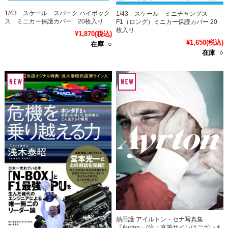
1/43 スケール スパーク ハイボック
1/43 スケール ミニチャンプス
ス ミニカー保護カバー 20枚入り
F1（ロング）ミニカー保護カバー 20
枚入り
¥1,870
(税込)
¥1,650
(税込)
在庫 ○
在庫 ○
熱田護 アイルトン・セナ写真集
『Ayrton』(注：直筆サインはございま