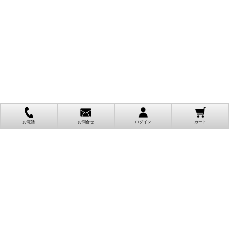
お電話
お問合せ
ログイン
カート
ご利用案内
お支払い方法
クレジットカード決済
各種クレジットカードがご利用頂けます。
決済システムはSSL(暗号通信化)を使用しております。
VISA/MASTER/JCB/AMEX/Diners