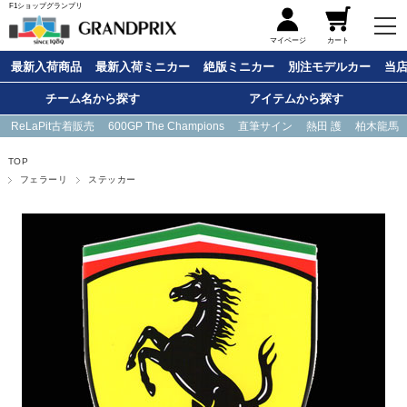
F1ショップグランプリ
メニュー
マイページ
カート
最新入荷商品
最新入荷ミニカー
絶版ミニカー
別注モデルカー
当
チーム名から探す
アイテムから探す
ReLaPit古着販売
600GP The Champions
直筆サイン
熱田 護
柏木龍馬
TOP
フェラーリ
ステッカー