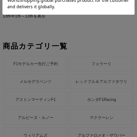
13件中1件～13件を表示
商品カテゴリ一覧
F1モデルカー先行ご予約
フェラーリ
メルセデスベンツ
レッドブル＆アルファタウリ
アストンマーティンF1
ホンダF1Racing
アルピーヌ・ルノー
マクラーレン
ウィリアムズ
アルファロメオ・ザウバー