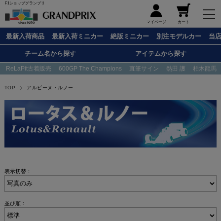
F1ショップグランプリ
メニュー
マイページ
カート
最新入荷商品
最新入荷ミニカー
絶版ミニカー
別注モデルカー
当
チーム名から探す
アイテムから探す
ReLaPit古着販売
600GP The Champions
直筆サイン
熱田 護
柏木龍馬
TOP
アルピーヌ・ルノー
表示切替：
並び順：