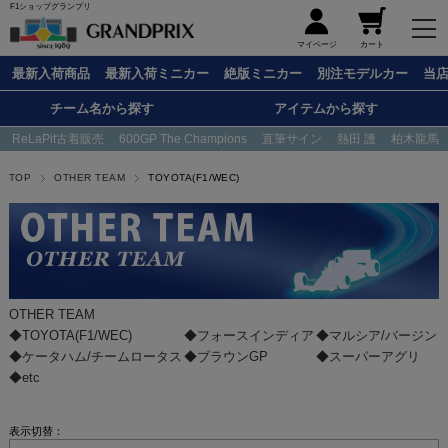
F1ショップグランプリ
メニュー
マイページ
カート
最新入荷商品
最新入荷ミニカー
絶版ミニカー
別注モデルカー
当
チーム名から探す
アイテムから探す
ReLaPit古着販売
600GP The Champions
直筆サイン
熱田 護
柏木龍馬
TOP
OTHER TEAM
TOYOTA(F1/WEC)
OTHER TEAM
◆TOYOTA(F1/WEC)
◆フォースインディア
◆マルシア/バージン
◆ケータハム/チームロータス
◆ブラウンGP
◆スーパーアグリ
◆etc
表示切替：