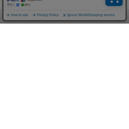
お電話
お問合せ
ログイン
カート
ご利用案内
お支払い方法
クレジットカード決済
各種クレジットカードがご利用頂けます。
決済システムはSSL(暗号通信化)を使用しております。
VISA/MASTER/JCB/AMEX/Diners
代金引換（クロネコヤマト）
商品お届けの際、クロネコヤマトのドライバーに直接請求金額をお支払
いください。
代引手数料はお客様負担となります。