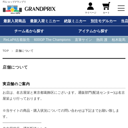
F1ショップグランプリ
メニュー
マイページ
カート
最新入荷商品
最新入荷ミニカー
絶版ミニカー
別注モデルカー
当
チーム名から探す
アイテムから探す
ReLaPit古着販売
600GP The Champions
直筆サイン
熱田 護
柏木龍馬
TOP
店舗について
店舗について
実店舗のご案内
お店は、名古屋栄と東京都葛飾区にございます。通販部門(配送センター)は名古
屋栄より行っております。
※当サイトの商品・購入状況についての問い合わせは下記までお願い致しま
す。
----------------------------------