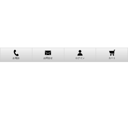
お電話
お問合せ
ログイン
カート
ご利用案内
お支払い方法
クレジットカード決済
各種クレジットカードがご利用頂けます。
決済システムはSSL(暗号通信化)を使用しております。
VISA/MASTER/JCB/AMEX/Diners