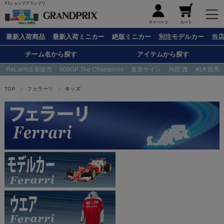
F1ショップグランプリ
メニュー
マイページ
カート
最新入荷商品
最新入荷ミニカー
絶版ミニカー
別注モデルカー
当
チーム名から探す
アイテムから探す
ReLaPit古着販売
600GP The Champions
直筆サイン
熱田 護
柏木龍馬
TOP
フェラーリ
キッズ