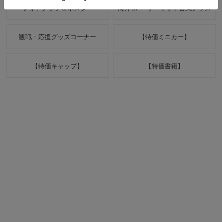
フォトグラフ＆ポスター
海外GP・サーキット公式グッズ
観戦・応援グッズコーナー
【特価ミニカー】
【特価キャップ】
【特価書籍】