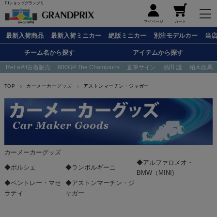
F1ショップグランプリ
メニュー
マイページ
カート
最新入荷商品
最新入荷ミニカー
絶版ミニカー
別注モデルカー
当
チーム名から探す
アイテムから探す
ReLaPit古着販売
600GP The Champions
直筆サイン
熱田 護
柏木龍馬
TOP
カーメーカーグッズ
アストンマーチン・ジャガー
カーメーカーグッズ
◆アルファロメオ・
◆ポルシェ
◆ランボルギーニ
BMW（MINI)
◆ベントレー・マセ
◆アストンマーチン・ジ
ラティ
ャガー