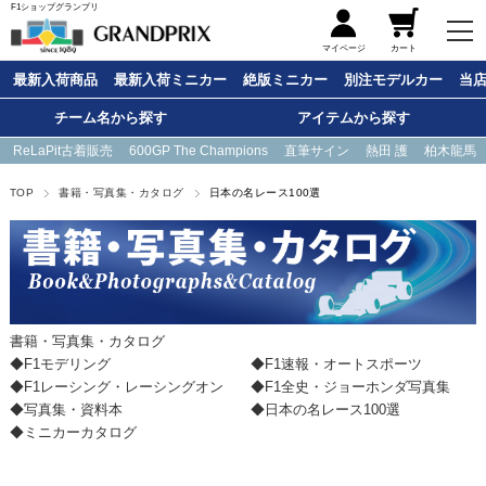
F1ショップグランプリ
メニュー
マイページ
カート
最新入荷商品
最新入荷ミニカー
絶版ミニカー
別注モデルカー
当
チーム名から探す
アイテムから探す
ReLaPit古着販売
600GP The Champions
直筆サイン
熱田 護
柏木龍馬
TOP
書籍・写真集・カタログ
日本の名レース100選
書籍・写真集・カタログ
◆F1モデリング
◆F1速報・オートスポーツ
◆F1レーシング・レーシングオン
◆F1全史・ジョーホンダ写真集
◆写真集・資料本
◆日本の名レース100選
◆ミニカーカタログ