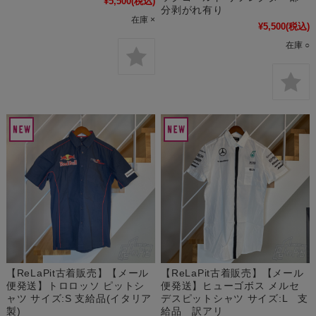
¥5,500
(税込)
分剥がれ有り
在庫 ×
¥5,500
(税込)
在庫 ○
【ReLaPit古着販売】【メール
【ReLaPit古着販売】【メール
便発送】トロロッソ ピットシ
便発送】ヒューゴボス メルセ
ャツ サイズ:S 支給品(イタリア
デスピットシャツ サイズ:L 支
製)
給品 訳アリ