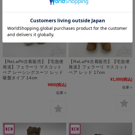
【ReLaPit古着販売】【宅急便
【ReLaPit古着販売】【宅急便
発送】フェラーリ マスコット
発送】フェラーリ マスコット
ベア レーシングスーツ レッド
ベア レッド 17cm
吸盤タイプ 14cm
¥1,000
(税込)
¥800
(税込)
在庫 ○
在庫 ○