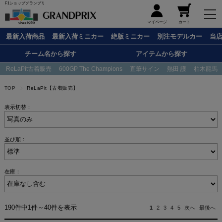
F1ショップグランプリ
メニュー
マイページ
カート
最新入荷商品
最新入荷ミニカー
絶版ミニカー
別注モデルカー
当
チーム名から探す
アイテムから探す
ReLaPit古着販売
600GP The Champions
直筆サイン
熱田 護
柏木龍馬
TOP
ReLaPit【古着販売】
表示切替：
並び順：
在庫：
190件中1件～40件を表示
1
2
3
4
5
次へ
最後へ