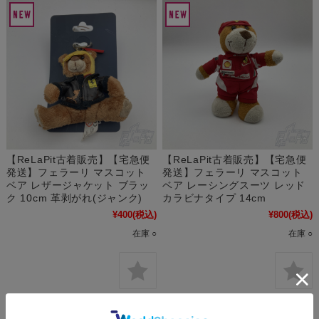
【ReLaPit古着販売】【宅急便
【ReLaPit古着販売】【宅急便
発送】フェラーリ マスコット
発送】フェラーリ マスコット
ベア レザージャケット ブラッ
ベア レーシングスーツ レッド
ク 10cm 革剥がれ(ジャンク)
カラビナタイプ 14cm
¥400
(税込)
¥800
(税込)
在庫 ○
在庫 ○