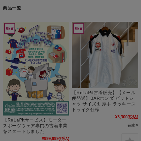
商品一覧
【ReLaPit古着販売】【メール
便発送】BARホンダ ピットシ
ャツ サイズ:L 厚手 ラッキース
トライク仕様
¥3,300
(税込)
【ReLaPitサービス】モーター
スポーツウェア専門の古着事業
在庫 ×
をスタートしました
¥999,999
(税込)