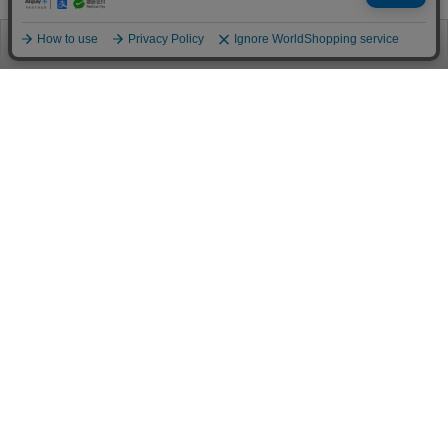
お電話
お問合せ
ログイン
カート
ご利用案内
お支払い方法
クレジットカード決済
各種クレジットカードがご利用頂けます。
決済システムはSSL(暗号通信化)を使用しております。
VISA/MASTER/JCB/AMEX/Diners
代金引換（クロネコヤマト）
商品お届けの際、クロネコヤマトのドライバーに直接請求金額をお支払
いください。
代引手数料はお客様負担となります。