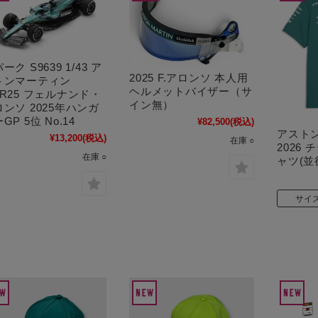
ーク S9639 1/43 ア
2025 F.アロンソ 本人用
トンマーティン
ヘルメットバイザー（サ
R25 フェルナンド・
イン無）
ンソ 2025年ハンガ
GP 5位 No.14
¥82,500
(税込)
アスト
¥13,200
(税込)
在庫 ○
2026
在庫 ○
ャツ(並
サイ