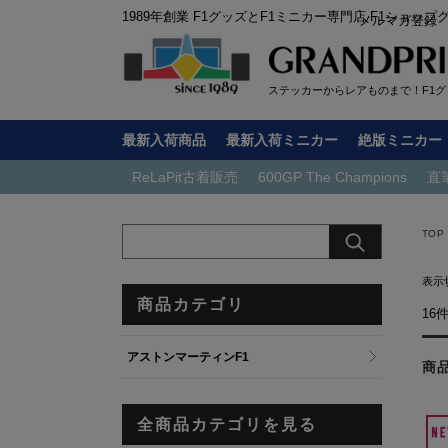
1989年創業 F1グッズとF1ミニカー専門店 F1ショップ
メルマガ登録
ステッカーからレアものまで！F1グッ
最新入荷商品
最新入荷ミニカー
絶版ミニカー
ReLaPit古着販売
600GP The Champions
直
TOP
表示
商品カテゴリ
16
アストンマーティンF1
商
全商品カテゴリを見る