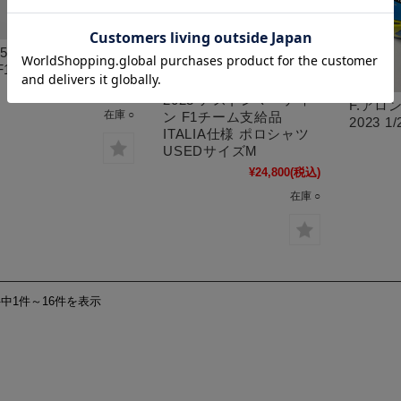
25 アストンマーティ
 F1チーム ランヤード
¥4,950
(税込)
2023 アストンマーティ
F.アロ
在庫 ○
ン F1チーム支給品
2023 
ITALIA仕様 ポロシャツ
USEDサイズM
¥24,800
(税込)
在庫 ○
件中1件～16件を表示