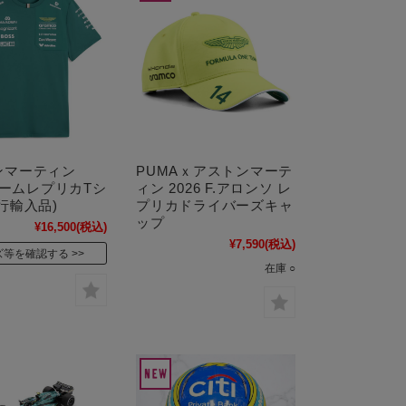
ンマーティン
PUMAｘアストンマーテ
 チームレプリカTシ
ィン 2026 F.アロンソ レ
行輸入品)
プリカドライバーズキャ
ップ
¥16,500
(税込)
¥7,590
(税込)
ズ等を確認する
在庫 ○