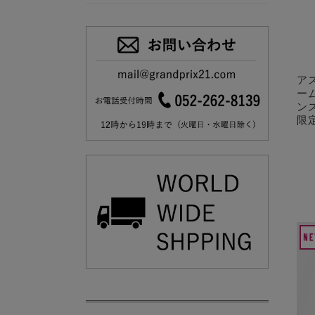
ア
ー
ン
限