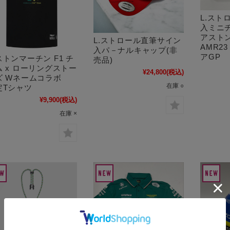
L.スト
入ミニチ
アスト
L.ストロール直筆サイン
AMR2
入パ－ナルキャップ(非
アGP
ストンマーチン F1 チ
売品)
ム x ローリングストー
¥24,800
(税込)
ズ Wネームコラボ
在庫 ○
定Tシャツ
¥9,900
(税込)
在庫 ×