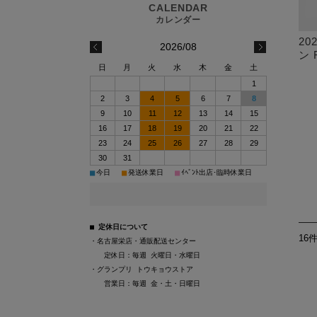
20
2026/08
ン
日
月
火
水
木
金
土
1
2
3
4
5
6
7
8
9
10
11
12
13
14
15
16
17
18
19
20
21
22
23
24
25
26
27
28
29
30
31
■
■
■
今日
発送休業日
ｲﾍﾞﾝﾄ出店･臨時休業日
■ 定休日について
16
・名古屋栄店・通販配送センター
定休日：
毎週 火曜日・水曜日
・グランプリ トウキョウストア
営業日：
毎週 金・土・日曜日