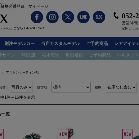
グランプリ
新規会員登録
マイページ
052-
営業時間：1
ズのことなら GRANDPRIX
定休日：火
別注モデルカー
当店カスタムモデル
ご予約商品
レアアイテ
筆サイン
熱田 護
柏木龍馬
角田裕毅
ご予約商品
ヘルメット
アストンマーティンF1
切替：
並び順：
在庫：
件中1件～16件を表示
品一覧