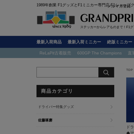
1989年創業 F1グッズとF1ミニカー専門店 F1ショップ
メルマガ登録
ステッカーからレアものまで！F1グッ
最新入荷商品
最新入荷ミニカー
絶版ミニカー
ReLaPit古着販売
600GP The Champions
直
TOP
商品カテゴリ
ドライバー特集グッズ
佐藤琢磨
ドラ
◆ア