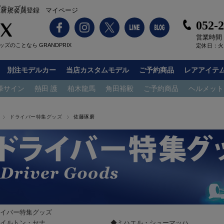
グランプリ
新規会員登録
マイページ
052-
営業時間：1
ズのことなら GRANDPRIX
定休日：火
別注モデルカー
当店カスタムモデル
ご予約商品
レアアイテ
筆サイン
熱田 護
柏木龍馬
角田裕毅
ご予約商品
ヘルメット
ドライバー特集グッズ
佐藤琢磨
イバー特集グッズ
イルトン・セナ
◆ミハエル・シューマッハ