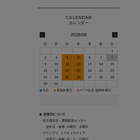
2026/08
日
月
火
水
木
金
土
1
2
3
4
5
6
7
8
9
10
11
12
13
14
15
16
17
18
19
20
21
22
23
24
25
26
27
28
29
30
31
■
■
■
今日
発送休業日
ｲﾍﾞﾝﾄ出店･臨時休業日
■ 定休日について
・名古屋栄店・通販配送センター
定休日：
毎週 火曜日・水曜日
・グランプリ トウキョウストア
営業日：
毎週 金・土・日曜日