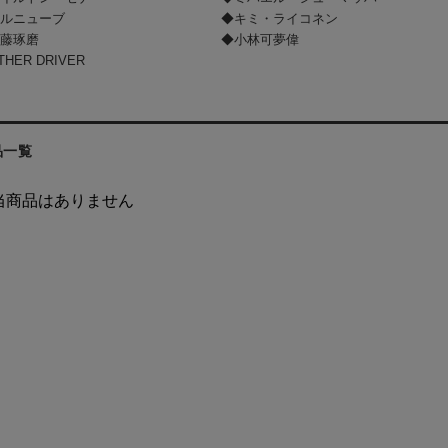
ビルニューブ
◆キミ・ライコネン
佐藤琢磨
◆小林可夢偉
HER DRIVER
品一覧
当商品はありません