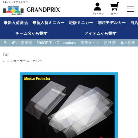
F1ショップグランプリ
メニュー
マイページ
カート
最新入荷商品
最新入荷ミニカー
絶版ミニカー
別注モデルカー
当
チーム名から探す
アイテムから探す
ReLaPit古着販売
600GP The Champions
直筆サイン
熱田 護
柏木龍馬
TOP
ミニカーケース・カバー