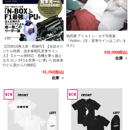
熱田護 アイルトン・セナ写真集
『Ayrton』(注：直筆サインはございま
せん)
【25/8/10再入荷・即納可】【当店オリ
ジナル特典：浅木泰昭氏直筆サイン
¥36,000
(税込)
入】【メール便対応・危機を乗り越え
在庫 ○
る力 ホンダF1を世界一に導いた技術者
のどん底からの挑戦】
¥1,760
(税込)
在庫 ○