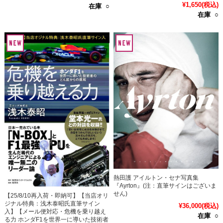
¥1,650
(税込)
在庫 ○
在庫 ○
熱田護 アイルトン・セナ写真集
『Ayrton』(注：直筆サインはございま
せん)
【25/8/10再入荷・即納可】【当店オリ
ジナル特典：浅木泰昭氏直筆サイン
¥36,000
(税込)
入】【メール便対応・危機を乗り越え
在庫 ○
る力 ホンダF1を世界一に導いた技術者