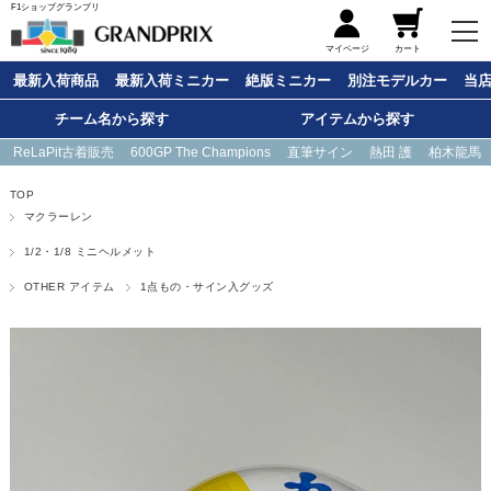
F1ショップグランプリ
メニュー
マイページ
カート
最新入荷商品
最新入荷ミニカー
絶版ミニカー
別注モデルカー
当
チーム名から探す
アイテムから探す
ReLaPit古着販売
600GP The Champions
直筆サイン
熱田 護
柏木龍馬
TOP
マクラーレン
1/2・1/8 ミニヘルメット
OTHER アイテム
1点もの・サイン入グッズ