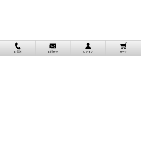
お電話
お問合せ
ログイン
カート
ご利用案内
お支払い方法
クレジットカード決済
各種クレジットカードがご利用頂けます。
決済システムはSSL(暗号通信化)を使用しております。
VISA/MASTER/JCB/AMEX/Diners
代金引換（クロネコヤマト）
商品お届けの際、クロネコヤマトのドライバーに直接請求金額をお支払