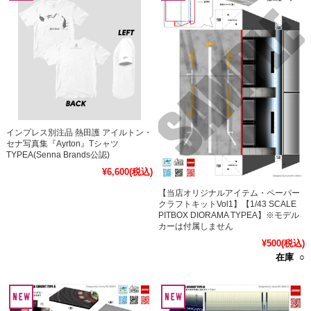
インプレス別注品 熱田護 アイルトン・
セナ写真集『Ayrton』Tシャツ
TYPEA(Senna Brands公認)
¥6,600
(税込)
【当店オリジナルアイテム・ペーパー
クラフトキットVol1】【1/43 SCALE
PITBOX DIORAMA TYPEA】※モデル
カーは付属しません
¥500
(税込)
在庫 ○