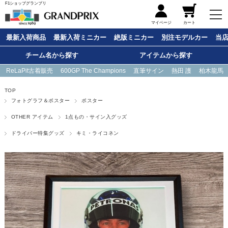
F1ショップグランプリ
メニュー
マイページ
カート
最新入荷商品
最新入荷ミニカー
絶版ミニカー
別注モデルカー
当
チーム名から探す
アイテムから探す
ReLaPit古着販売
600GP The Champions
直筆サイン
熱田 護
柏木龍馬
TOP
フォトグラフ＆ポスター
ポスター
OTHER アイテム
1点もの・サイン入グッズ
ドライバー特集グッズ
キミ・ライコネン