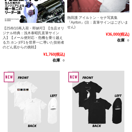
熱田護 アイルトン・セナ写真集
『Ayrton』(注：直筆サインはございま
せん)
【25/8/10再入荷・即納可】【当店オリ
ジナル特典：浅木泰昭氏直筆サイン
¥36,000
(税込)
入】【メール便対応・危機を乗り越え
在庫 ○
る力 ホンダF1を世界一に導いた技術者
のどん底からの挑戦】
¥1,760
(税込)
在庫 ○