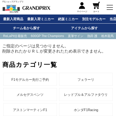
F1ショップグランプリ
メニュー
マイページ
カート
最新入荷商品
最新入荷ミニカー
絶版ミニカー
別注モデルカー
当
チーム名から探す
アイテムから探す
ReLaPit古着販売
600GP The Champions
直筆サイン
熱田 護
柏木龍馬
ご指定のページは見つかりません。
削除されたかＵＲＬが変更されたため表示できません。
商品カテゴリ一覧
F1モデルカー先行ご予約
フェラーリ
メルセデスベンツ
レッドブル＆アルファタウリ
アストンマーティンF1
ホンダF1Racing