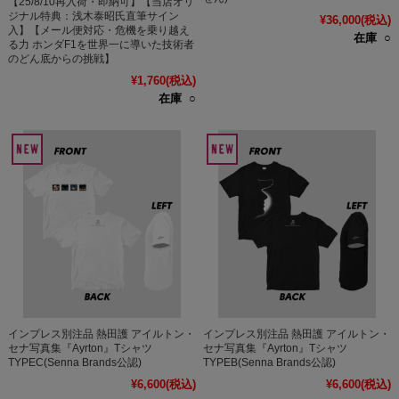
【25/8/10再入荷・即納可】【当店オリ
ジナル特典：浅木泰昭氏直筆サイン
¥36,000
(税込)
入】【メール便対応・危機を乗り越え
在庫 ○
る力 ホンダF1を世界一に導いた技術者
のどん底からの挑戦】
¥1,760
(税込)
在庫 ○
インプレス別注品 熱田護 アイルトン・
インプレス別注品 熱田護 アイルトン・
セナ写真集『Ayrton』Tシャツ
セナ写真集『Ayrton』Tシャツ
TYPEC(Senna Brands公認)
TYPEB(Senna Brands公認)
¥6,600
(税込)
¥6,600
(税込)