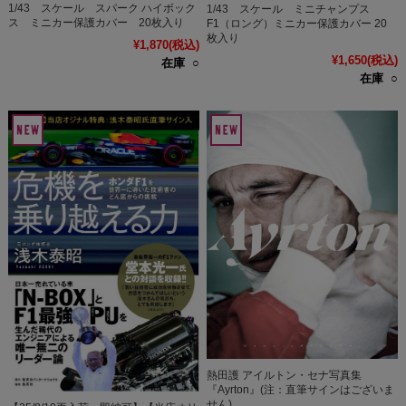
1/43 スケール スパーク ハイボック
1/43 スケール ミニチャンプス
ス ミニカー保護カバー 20枚入り
F1（ロング）ミニカー保護カバー 20
枚入り
¥1,870
(税込)
¥1,650
(税込)
在庫 ○
在庫 ○
熱田護 アイルトン・セナ写真集
『Ayrton』(注：直筆サインはございま
せん)