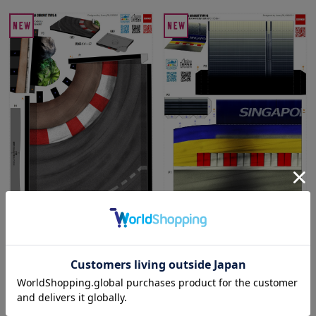
【当店オリジナルアイテム・ペーパー
【当店オリジナルアイテム・ペーパー
クラフトキットVol3】【1/43 SCALE
クラフトキットVol2】【1/43 SCALE
FORMULA DIORAMA CIRCUIT
FORMULA DIORAMA CIRCUIT
TYPEB】※モデルカーは付属しません
TYPEA】※モデルカーは付属しません
¥550
(税込)
¥550
(税込)
在庫 ×
在庫 ○