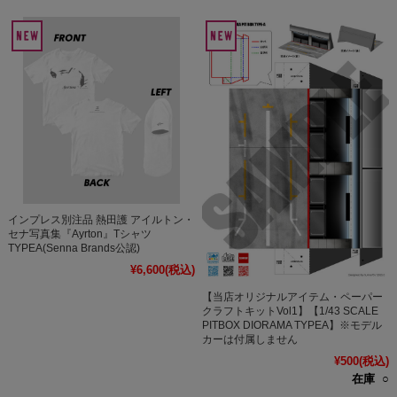
インプレス別注品 熱田護 アイルトン・
セナ写真集『Ayrton』Tシャツ
TYPEA(Senna Brands公認)
¥6,600
(税込)
【当店オリジナルアイテム・ペーパー
クラフトキットVol1】【1/43 SCALE
PITBOX DIORAMA TYPEA】※モデル
カーは付属しません
¥500
(税込)
在庫 ○