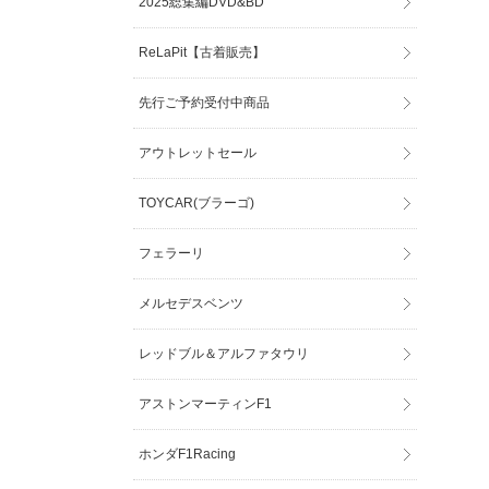
2025総集編DVD&BD
ReLaPit【古着販売】
先行ご予約受付中商品
アウトレットセール
TOYCAR(ブラーゴ)
フェラーリ
メルセデスベンツ
レッドブル＆アルファタウリ
アストンマーティンF1
ホンダF1Racing