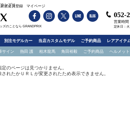
グランプリ
新規会員登録
マイページ
052-
営業時間：1
ズのことなら GRANDPRIX
定休日：火
別注モデルカー
当店カスタムモデル
ご予約商品
レアアイテ
筆サイン
熱田 護
柏木龍馬
角田裕毅
ご予約商品
ヘルメット
指定のページは見つかりません。
除されたかＵＲＬが変更されたため表示できません。