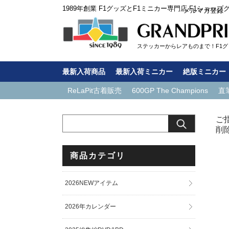
1989年創業 F1グッズとF1ミニカー専門店 F1ショップ
メルマガ登録
ステッカーからレアものまで！F1グッ
最新入荷商品
最新入荷ミニカー
絶版ミニカー
ReLaPit古着販売
600GP The Champions
直
ご
削
商品カテゴリ
2026NEWアイテム
2026年カレンダー