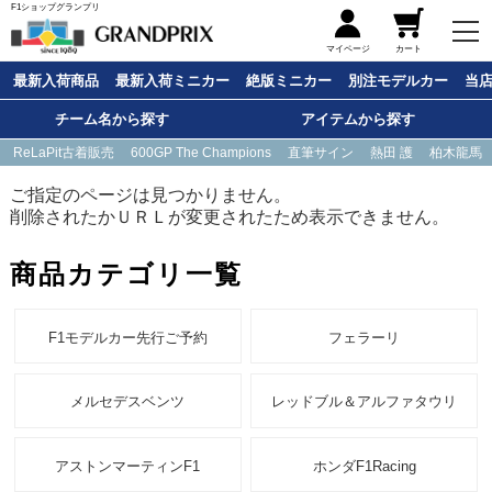
F1ショップグランプリ
メニュー
マイページ
カート
最新入荷商品
最新入荷ミニカー
絶版ミニカー
別注モデルカー
当
チーム名から探す
アイテムから探す
ReLaPit古着販売
600GP The Champions
直筆サイン
熱田 護
柏木龍馬
ご指定のページは見つかりません。
削除されたかＵＲＬが変更されたため表示できません。
商品カテゴリ一覧
F1モデルカー先行ご予約
フェラーリ
メルセデスベンツ
レッドブル＆アルファタウリ
アストンマーティンF1
ホンダF1Racing