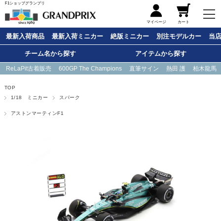
F1ショップグランプリ
メニュー
マイページ
カート
最新入荷商品
最新入荷ミニカー
絶版ミニカー
別注モデルカー
当
チーム名から探す
アイテムから探す
ReLaPit古着販売
600GP The Champions
直筆サイン
熱田 護
柏木龍馬
TOP
1/18 ミニカー
スパーク
アストンマーティンF1