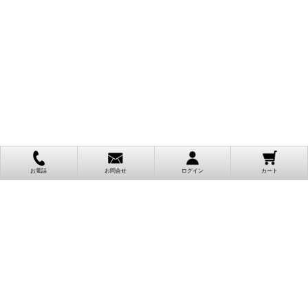
お電話
お問合せ
ログイン
カート
ご利用案内
お支払い方法
クレジットカード決済
各種クレジットカードがご利用頂けます。
決済システムはSSL(暗号通信化)を使用しております。
VISA/MASTER/JCB/AMEX/Diners