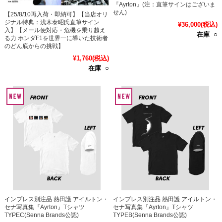
『Ayrton』(注：直筆サインはございま
せん)
【25/8/10再入荷・即納可】【当店オリ
ジナル特典：浅木泰昭氏直筆サイン
¥36,000
(税込)
入】【メール便対応・危機を乗り越え
在庫 ○
る力 ホンダF1を世界一に導いた技術者
のどん底からの挑戦】
¥1,760
(税込)
在庫 ○
インプレス別注品 熱田護 アイルトン・
インプレス別注品 熱田護 アイルトン・
セナ写真集『Ayrton』Tシャツ
セナ写真集『Ayrton』Tシャツ
TYPEC(Senna Brands公認)
TYPEB(Senna Brands公認)