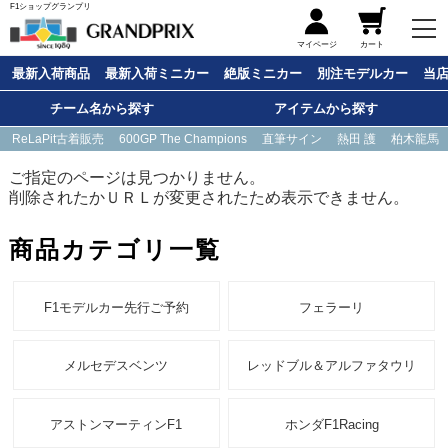
F1ショップグランプリ
メニュー
マイページ
カート
最新入荷商品
最新入荷ミニカー
絶版ミニカー
別注モデルカー
当
チーム名から探す
アイテムから探す
ReLaPit古着販売
600GP The Champions
直筆サイン
熱田 護
柏木龍馬
ご指定のページは見つかりません。
削除されたかＵＲＬが変更されたため表示できません。
商品カテゴリ一覧
F1モデルカー先行ご予約
フェラーリ
メルセデスベンツ
レッドブル＆アルファタウリ
アストンマーティンF1
ホンダF1Racing