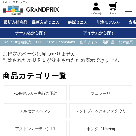
F1ショップグランプリ
メニュー
マイページ
カート
最新入荷商品
最新入荷ミニカー
絶版ミニカー
別注モデルカー
当
チーム名から探す
アイテムから探す
ReLaPit古着販売
600GP The Champions
直筆サイン
熱田 護
柏木龍馬
ご指定のページは見つかりません。
削除されたかＵＲＬが変更されたため表示できません。
商品カテゴリ一覧
F1モデルカー先行ご予約
フェラーリ
メルセデスベンツ
レッドブル＆アルファタウリ
アストンマーティンF1
ホンダF1Racing