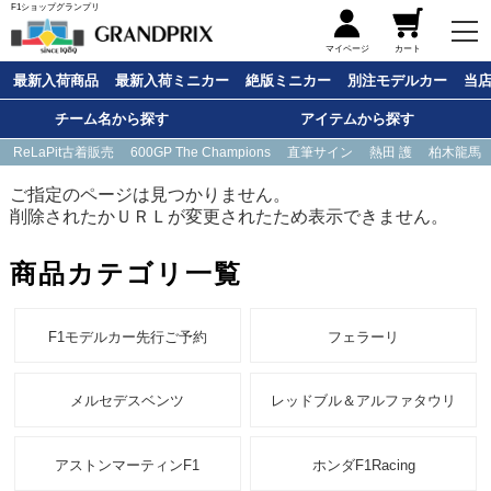
F1ショップグランプリ
メニュー
マイページ
カート
最新入荷商品
最新入荷ミニカー
絶版ミニカー
別注モデルカー
当
チーム名から探す
アイテムから探す
ReLaPit古着販売
600GP The Champions
直筆サイン
熱田 護
柏木龍馬
ご指定のページは見つかりません。
削除されたかＵＲＬが変更されたため表示できません。
商品カテゴリ一覧
F1モデルカー先行ご予約
フェラーリ
メルセデスベンツ
レッドブル＆アルファタウリ
アストンマーティンF1
ホンダF1Racing