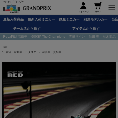
F1ショップグランプリ
メニュー
マイページ
カート
最新入荷商品
最新入荷ミニカー
絶版ミニカー
別注モデルカー
当
チーム名から探す
アイテムから探す
ReLaPit古着販売
600GP The Champions
直筆サイン
熱田 護
柏木龍馬
TOP
書籍・写真集・カタログ
写真集・資料本