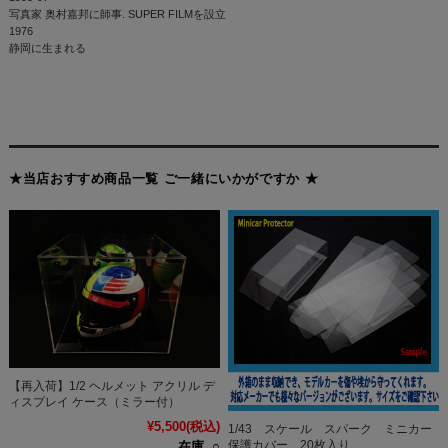
写真家 奥村嘉邦に師事. SUPER FILMを設立
1976
静岡に生まれる
★当店おすすめ商品一覧 ご一緒にいかがですか ★
【再入荷】1/2 ヘルメット アクリル デ
ィスプレイ ケース（ミラー付）
¥5,500
(税込)
1/43 スケール スパーク ミニカー
保護カバー 20枚入り
在庫 ○