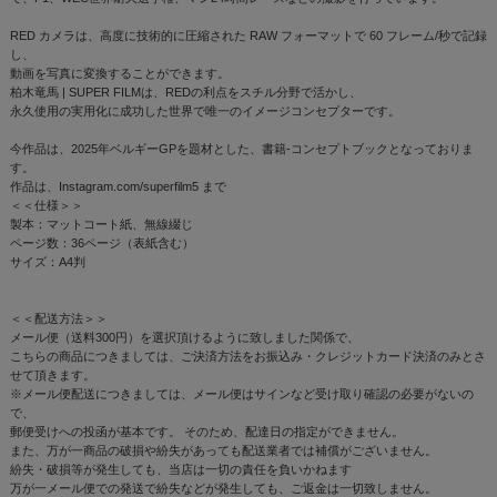
RED カメラは、高度に技術的に圧縮された RAW フォーマットで 60 フレーム/秒で記録
し、
動画を写真に変換することができます。
柏木竜馬 | SUPER FILMは、REDの利点をスチル分野で活かし、
永久使用の実用化に成功した世界で唯一のイメージコンセプターです。
今作品は、2025年ベルギーGPを題材とした、書籍-コンセプトブックとなっておりま
す。
作品は、Instagram.com/superfilm5 まで
＜＜仕様＞＞
製本：マットコート紙、無線綴じ
ページ数：36ページ（表紙含む）
サイズ：A4判
＜＜配送方法＞＞
メール便（送料300円）を選択頂けるように致しました関係で、
こちらの商品につきましては、ご決済方法をお振込み・クレジットカード決済のみとさ
せて頂きます。
※メール便配送につきましては、メール便はサインなど受け取り確認の必要がないの
で、
郵便受けへの投函が基本です。 そのため、配達日の指定ができません。
また、万が一商品の破損や紛失があっても配送業者では補償がございません。
紛失・破損等が発生しても、当店は一切の責任を負いかねます
万が一メール便での発送で紛失などが発生しても、ご返金は一切致しません。