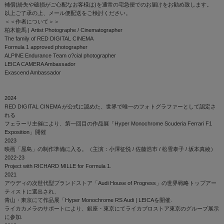
補償(紛失や破損がご心配なお客様は)を通常の宅急便でのお届けをお勧め致します。
以上ご了承の上、メール便配送をご検討ください。
＜＜作者について＞＞
柏木龍馬 | Artist Photographe / Cinematographer
The family of RED DIGITAL CINEMA
Formula 1 approved photographer
ALPINE Endurance Team o?cial photographer
LEICA CAMERA Ambassador
Exascend Ambassador
2024
RED DIGITAL CINEMA が公式に認めた、世界で唯一のフォトグラファーとして認定さ
れる
フェラーリ主催により、第一回目の作品展「Hyper Monochrome Scuderia Ferrari F1
Exposition」開催
2023
映画「屋島」の制作準備に入る。（主演：小澤征悦 / 佐藤浩市 / 松雪泰子 / 坂本真綾）
2022-23
Project with RICHARD MILLE for Formula 1.
2021
アウディの次世代型ブランドストア「Audi House of Progress」の世界戦略トップアー
ティストに選出され、
青山・東京にて作品展「Hyper Monochrome RS Audi | LEICAを開催.
ライカカメラのサポートにより、銀座・東京にてライカプロストア東京のグループ展示
に参加.