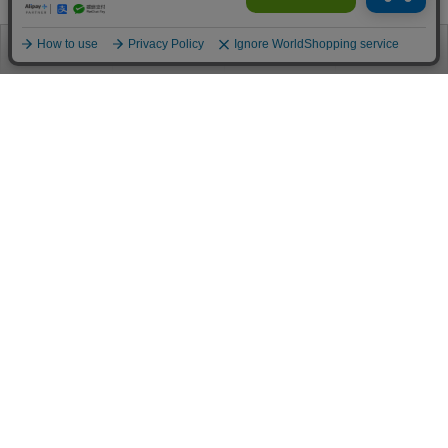
お電話
お問合せ
ログイン
カート
ご利用案内
お支払い方法
クレジットカード決済
各種クレジットカードがご利用頂けます。
決済システムはSSL(暗号通信化)を使用しております。
VISA/MASTER/JCB/AMEX/Diners
代金引換（クロネコヤマト）
商品お届けの際、クロネコヤマトのドライバーに直接請求金額をお支払
いください。
代引手数料はお客様負担となります。