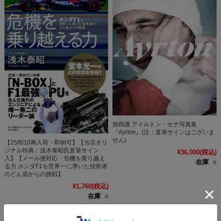
熱田護 アイルトン・セナ写真集
『Ayrton』(注：直筆サインはございま
せん)
【25/8/10再入荷・即納可】【当店オリ
ジナル特典：浅木泰昭氏直筆サイン
¥36,000
(税込)
入】【メール便対応・危機を乗り越え
在庫 ○
る力 ホンダF1を世界一に導いた技術者
のどん底からの挑戦】
¥1,760
(税込)
在庫 ○