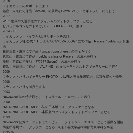
2018
ライカカメラのサポートにより、
銀座・東京にて作品「avalon」の展示をGinza Six ライカギャラリーにて行う
2017
WEC 世界耐久選手権のオフィシャルフォトグラファーとなる
ビジュアルコンセプトマガジン 「SUPER FILM」 創刊.
2014 - 16
ライカカメラ・ドイツAGよりサポートを受け、
ライカカメラ社 公式 “THE LEICA CAMERA BLOG” にて作品「Racers / LeMans」を発
表
銀座三越・東京にて作品「ginza troposphere」の展示を行う
代官山・東京にて作品「LeMans classic/ Racers」の展示を行う
新宿・東京にて作品「?????? Salom?」の展示を行う
横浜・神奈川にて作品「 L’ALPINE」の展示をライカストアギャラリーにて行う
2009
フランス・パリのギャラリー PHOTO 4 / LWSと専属作家契約、写真作家へと転身
2008
フランス・パリを拠点とする
2003
Newsweek誌の特派員としてイスラエル・エルサレムに着任
2000
NATIONAL GEOGRAPHIC誌の日本版フォトグラファーとなる
NATIONAL GEOGRAPHIC本国版のアシスタントフォトグラファーとなる
1999
Newsweek誌カバーフォトにてデビュー、フォトジャーナリストとして活動を開始
防衛庁専属フォトグラファーとなる . 東京工芸大学芸術学部写真学科を卒業
1995-97