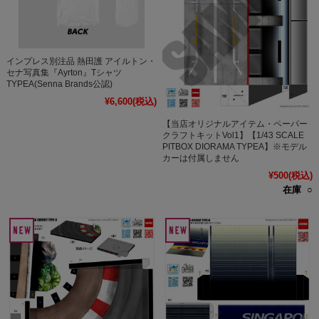
インプレス別注品 熱田護 アイルトン・
セナ写真集『Ayrton』Tシャツ
TYPEA(Senna Brands公認)
¥6,600
(税込)
【当店オリジナルアイテム・ペーパー
クラフトキットVol1】【1/43 SCALE
PITBOX DIORAMA TYPEA】※モデル
カーは付属しません
¥500
(税込)
在庫 ○