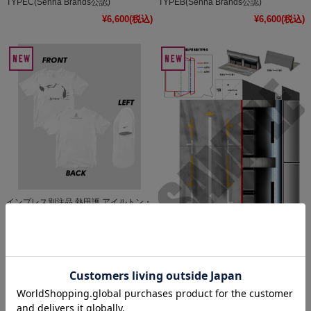
TYPEC(Senna Brands公認)
TYPEB(Senna Brands公認)
¥6,600
(税込)
¥6,600
(税込)
インプレス別注品 熱田護 アイルトン・
セナ写真集『Ayrton』Tシャツ
TYPEA(Senna Brands公認)
¥6,600
(税込)
【当店オリジナルアイテム・ペーパー
クラフトキットVol1】【1/43 SCALE
PITBOX DIORAMA TYPEA】※モデル
カーは付属しません