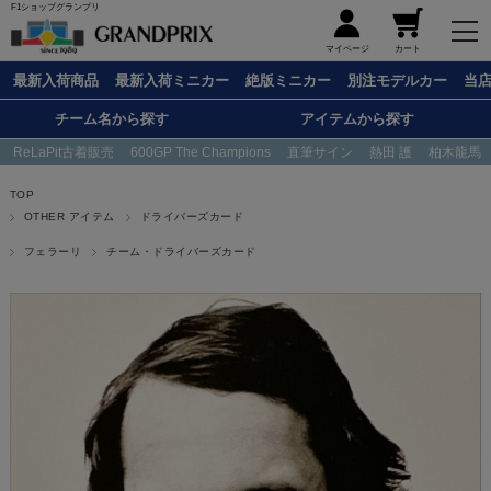
F1ショップグランプリ
メニュー
マイページ
カート
最新入荷商品
最新入荷ミニカー
絶版ミニカー
別注モデルカー
当
チーム名から探す
アイテムから探す
ReLaPit古着販売
600GP The Champions
直筆サイン
熱田 護
柏木龍馬
TOP
OTHER アイテム
ドライバーズカード
フェラーリ
チーム・ドライバーズカード