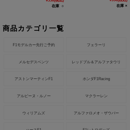
¥550
(税込)
在庫 ×
在庫 ○
商品カテゴリ一覧
F1モデルカー先行ご予約
フェラーリ
メルセデスベンツ
レッドブル＆アルファタウリ
アストンマーティンF1
ホンダF1Racing
アルピーヌ・ルノー
マクラーレン
ウィリアムズ
アルファロメオ・ザウバー
ハースF1
F1レトログッズ