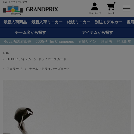
F1ショップグランプリ
メニュー
マイページ
カート
最新入荷商品
最新入荷ミニカー
絶版ミニカー
別注モデルカー
当
チーム名から探す
アイテムから探す
ReLaPit古着販売
600GP The Champions
直筆サイン
熱田 護
柏木龍馬
TOP
OTHER アイテム
ドライバーズカード
フェラーリ
チーム・ドライバーズカード