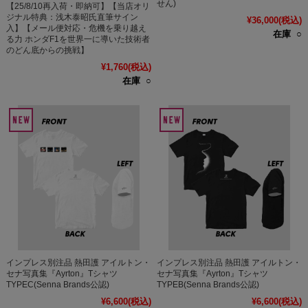
せん)
【25/8/10再入荷・即納可】【当店オリ
ジナル特典：浅木泰昭氏直筆サイン
¥36,000
(税込)
入】【メール便対応・危機を乗り越え
在庫 ○
る力 ホンダF1を世界一に導いた技術者
のどん底からの挑戦】
¥1,760
(税込)
在庫 ○
インプレス別注品 熱田護 アイルトン・
インプレス別注品 熱田護 アイルトン・
セナ写真集『Ayrton』Tシャツ
セナ写真集『Ayrton』Tシャツ
TYPEC(Senna Brands公認)
TYPEB(Senna Brands公認)
¥6,600
(税込)
¥6,600
(税込)