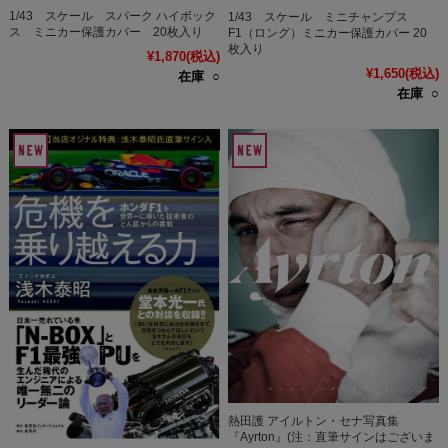
1/43 スケール スパーク ハイボック
1/43 スケール ミニチャンプス
ス ミニカー保護カバー 20枚入り
F1（ロング）ミニカー保護カバー 20
枚入り
¥1,870
(税込)
¥1,650
(税込)
在庫 ○
在庫 ○
熱田護 アイルトン・セナ写真集
『Ayrton』(注：直筆サインはございま