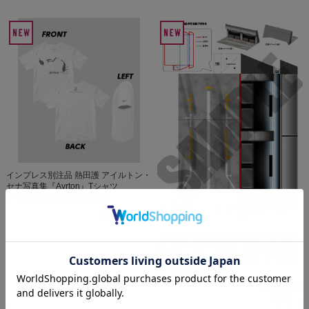
インプレス別注品 熱田護 アイルトン・
セナ写真集『Ayrton』Tシャツ
TYPEA(Senna Brands公認)
¥6,600
(税込)
【当店オリジナルアイテム・ペーパー
クラフトキットVol1】【1/43 SCALE
PITBOX DIORAMA TYPEA】※モデル
カーは付属しません
¥500
(税込)
在庫 ○