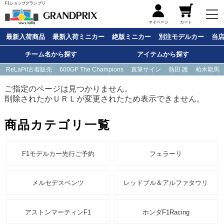
F1ショップグランプリ
メニュー
マイページ
カート
最新入荷商品
最新入荷ミニカー
絶版ミニカー
別注モデルカー
当
チーム名から探す
アイテムから探す
ReLaPit古着販売
600GP The Champions
直筆サイン
熱田 護
柏木龍馬
ご指定のページは見つかりません。
削除されたかＵＲＬが変更されたため表示できません。
商品カテゴリ一覧
F1モデルカー先行ご予約
フェラーリ
メルセデスベンツ
レッドブル＆アルファタウリ
アストンマーティンF1
ホンダF1Racing