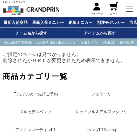
F1ショップグランプリ
メニュー
マイページ
カート
最新入荷商品
最新入荷ミニカー
絶版ミニカー
別注モデルカー
当
チーム名から探す
アイテムから探す
ReLaPit古着販売
600GP The Champions
直筆サイン
熱田 護
柏木龍馬
ご指定のページは見つかりません。
削除されたかＵＲＬが変更されたため表示できません。
商品カテゴリ一覧
F1モデルカー先行ご予約
フェラーリ
メルセデスベンツ
レッドブル＆アルファタウリ
アストンマーティンF1
ホンダF1Racing