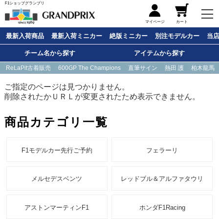
F1ショップグランプリ
メニュー
マイページ
カート
最新入荷商品
最新入荷ミニカー
絶版ミニカー
別注モデルカー
当
チーム名から探す
アイテムから探す
ReLaPit古着販売
600GP The Champions
直筆サイン
熱田 護
柏木龍馬
ご指定のページは見つかりません。
削除されたかＵＲＬが変更されたため表示できません。
商品カテゴリ一覧
F1モデルカー先行ご予約
フェラーリ
メルセデスベンツ
レッドブル＆アルファタウリ
アストンマーティンF1
ホンダF1Racing