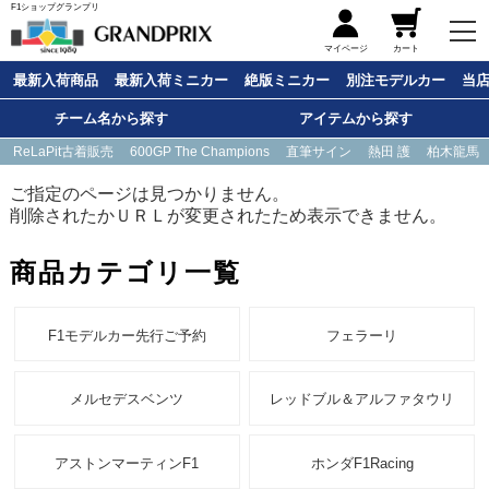
F1ショップグランプリ
メニュー
マイページ
カート
最新入荷商品
最新入荷ミニカー
絶版ミニカー
別注モデルカー
当
チーム名から探す
アイテムから探す
ReLaPit古着販売
600GP The Champions
直筆サイン
熱田 護
柏木龍馬
ご指定のページは見つかりません。
削除されたかＵＲＬが変更されたため表示できません。
商品カテゴリ一覧
F1モデルカー先行ご予約
フェラーリ
メルセデスベンツ
レッドブル＆アルファタウリ
アストンマーティンF1
ホンダF1Racing