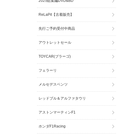
2025総集編DVD&BD
ReLaPit【古着販売】
先行ご予約受付中商品
アウトレットセール
TOYCAR(ブラーゴ)
フェラーリ
メルセデスベンツ
レッドブル＆アルファタウリ
アストンマーティンF1
ホンダF1Racing