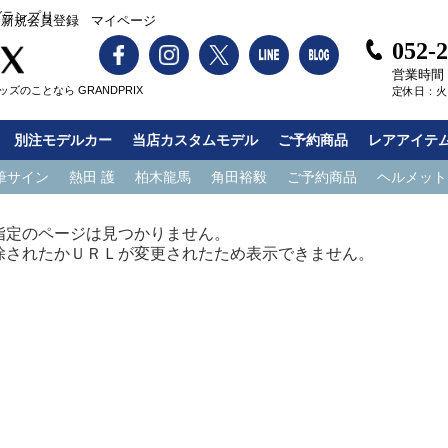
グランプリ
新規会員登録
マイページ
052-
営業時間：1
ズのことなら GRANDPRIX
定休日：火
別注モデルカー
当店カスタムモデル
ご予約商品
レアアイテ
筆サイン
熱田 護
柏木龍馬
角田裕毅
ご予約商品
ヘルメット
指定のページは見つかりません。
除されたかＵＲＬが変更されたため表示できません。