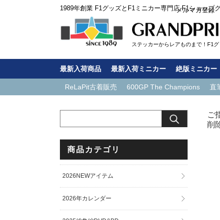
1989年創業 F1グッズとF1ミニカー専門店 F1ショップ
メルマガ登録
ステッカーからレアものまで！F1グッ
最新入荷商品
最新入荷ミニカー
絶版ミニカー
ReLaPit古着販売
600GP The Champions
直
ご
削
商品カテゴリ
2026NEWアイテム
2026年カレンダー