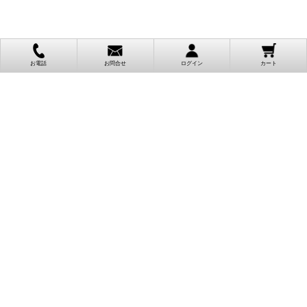
お電話
お問合せ
ログイン
カート
ご利用案内
お支払い方法
クレジットカード決済
各種クレジットカードがご利用頂けます。
決済システムはSSL(暗号通信化)を使用しております。
VISA/MASTER/JCB/AMEX/Diners
代金引換（クロネコヤマト）
商品お届けの際、クロネコヤマトのドライバーに直接請求金額をお支払
いください。
代引手数料はお客様負担となります。