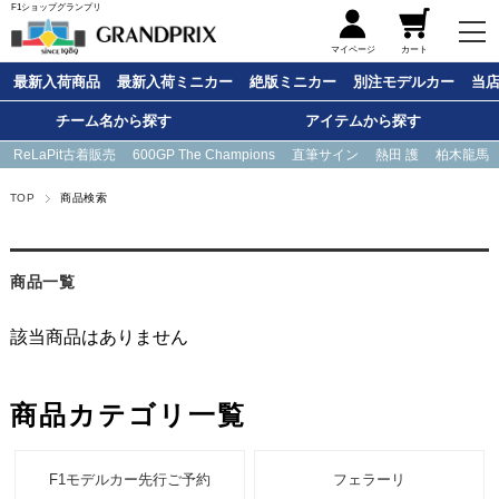
F1ショップグランプリ
メニュー
マイページ
カート
最新入荷商品
最新入荷ミニカー
絶版ミニカー
別注モデルカー
当
チーム名から探す
アイテムから探す
ReLaPit古着販売
600GP The Champions
直筆サイン
熱田 護
柏木龍馬
TOP
商品検索
商品一覧
該当商品はありません
商品カテゴリ一覧
F1モデルカー先行ご予約
フェラーリ