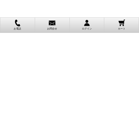
お電話
お問合せ
ログイン
カート
ご利用案内
お支払い方法
クレジットカード決済
各種クレジットカードがご利用頂けます。
決済システムはSSL(暗号通信化)を使用しております。
VISA/MASTER/JCB/AMEX/Diners
代金引換（クロネコヤマト）
商品お届けの際、クロネコヤマトのドライバーに直接請求金額をお支払
いください。
代引手数料はお客様負担となります。