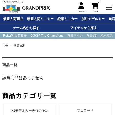
F1ショップグランプリ
メニュー
マイページ
カート
最新入荷商品
最新入荷ミニカー
絶版ミニカー
別注モデルカー
当
チーム名から探す
アイテムから探す
ReLaPit古着販売
600GP The Champions
直筆サイン
熱田 護
柏木龍馬
TOP
商品検索
商品一覧
該当商品はありません
商品カテゴリ一覧
F1モデルカー先行ご予約
フェラーリ