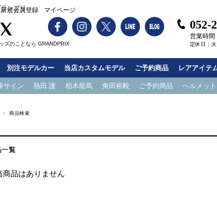
グランプリ
新規会員登録
マイページ
052-
営業時間：1
ズのことなら GRANDPRIX
定休日：火
別注モデルカー
当店カスタムモデル
ご予約商品
レアアイテ
筆サイン
熱田 護
柏木龍馬
角田裕毅
ご予約商品
ヘルメット
商品検索
品一覧
当商品はありません