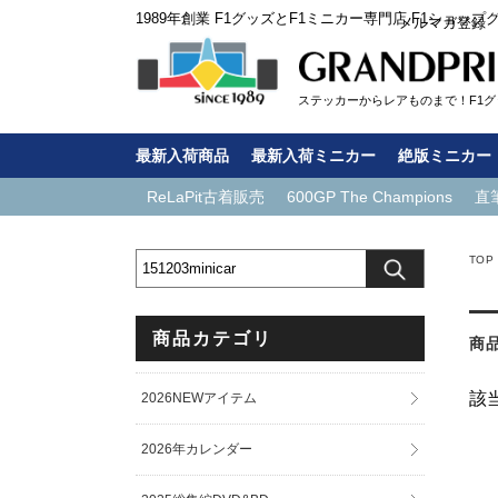
1989年創業 F1グッズとF1ミニカー専門店 F1ショップ
メルマガ登録
ステッカーからレアものまで！F1グッ
最新入荷商品
最新入荷ミニカー
絶版ミニカー
ReLaPit古着販売
600GP The Champions
直
TOP
商品カテゴリ
商
該
2026NEWアイテム
2026年カレンダー