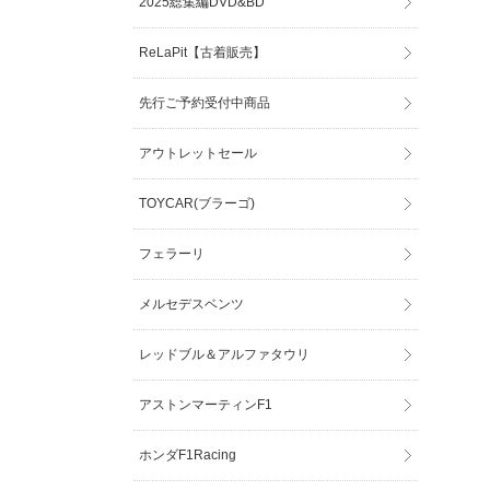
2025総集編DVD&BD
ReLaPit【古着販売】
先行ご予約受付中商品
アウトレットセール
TOYCAR(ブラーゴ)
フェラーリ
メルセデスベンツ
レッドブル＆アルファタウリ
アストンマーティンF1
ホンダF1Racing