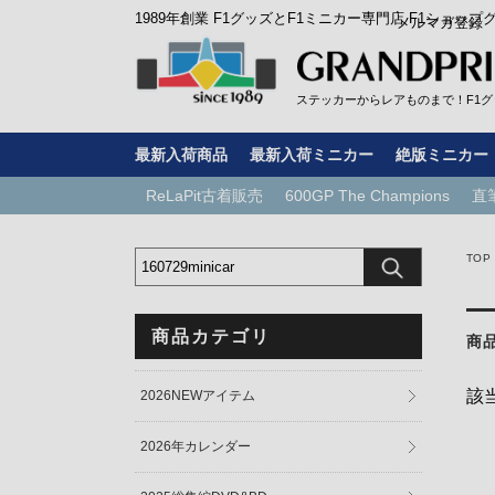
1989年創業 F1グッズとF1ミニカー専門店 F1ショップ
メルマガ登録
ステッカーからレアものまで！F1グッ
最新入荷商品
最新入荷ミニカー
絶版ミニカー
ReLaPit古着販売
600GP The Champions
直
TOP
商品カテゴリ
商
該
2026NEWアイテム
2026年カレンダー