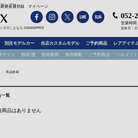
グランプリ
新規会員登録
マイページ
052-
営業時間：1
ズのことなら GRANDPRIX
定休日：火
別注モデルカー
当店カスタムモデル
ご予約商品
レアアイテ
筆サイン
熱田 護
柏木龍馬
角田裕毅
ご予約商品
ヘルメット
商品検索
品一覧
当商品はありません