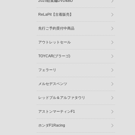
2025総集編DVD&BD
ReLaPit【古着販売】
先行ご予約受付中商品
アウトレットセール
TOYCAR(ブラーゴ)
フェラーリ
メルセデスベンツ
レッドブル＆アルファタウリ
アストンマーティンF1
ホンダF1Racing