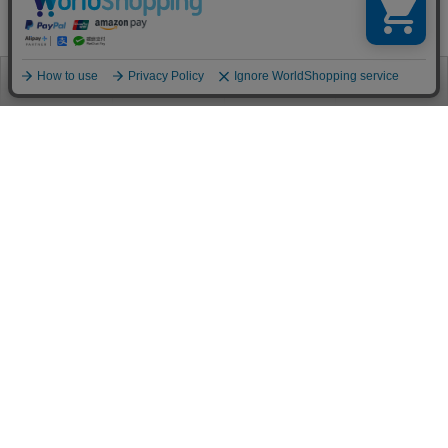
お電話
お問合せ
ログイン
カート
ご利用案内
お支払い方法
クレジットカード決済
各種クレジットカードがご利用頂けます。
決済システムはSSL(暗号通信化)を使用しております。
VISA/MASTER/JCB/AMEX/Diners
代金引換（クロネコヤマト）
商品お届けの際、クロネコヤマトのドライバーに直接請求金額をお支払
いください。
代引手数料はお客様負担となります。