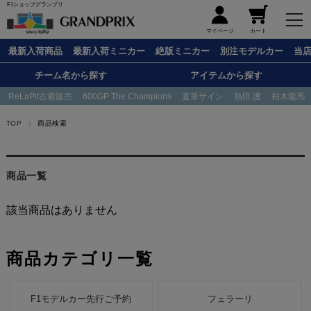
F1ショップグランプリ
メニュー
マイページ
カート
最新入荷商品
最新入荷ミニカー
絶版ミニカー
別注モデルカー
当
チーム名から探す
アイテムから探す
ReLaPit古着販売
600GP The Champions
直筆サイン
熱田 護
柏木龍馬
TOP
商品検索
商品一覧
該当商品はありません
商品カテゴリ一覧
F1モデルカー先行ご予約
フェラーリ