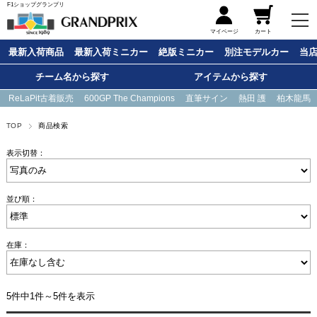
F1ショップグランプリ
メニュー
マイページ
カート
最新入荷商品
最新入荷ミニカー
絶版ミニカー
別注モデルカー
当
チーム名から探す
アイテムから探す
ReLaPit古着販売
600GP The Champions
直筆サイン
熱田 護
柏木龍馬
TOP
商品検索
表示切替：
並び順：
在庫：
5件中1件～5件を表示