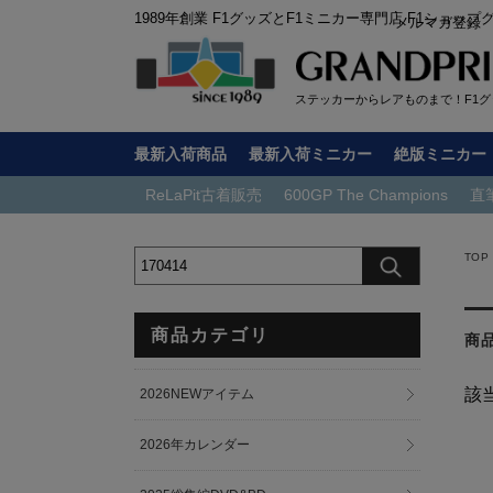
1989年創業 F1グッズとF1ミニカー専門店 F1ショップ
メルマガ登録
ステッカーからレアものまで！F1グッ
最新入荷商品
最新入荷ミニカー
絶版ミニカー
ReLaPit古着販売
600GP The Champions
直
TOP
商品カテゴリ
商
該
2026NEWアイテム
2026年カレンダー