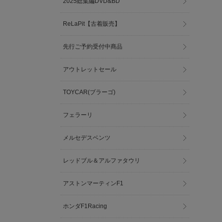
2025総集編DVD&BD
ReLaPit【古着販売】
先行ご予約受付中商品
アウトレットセール
TOYCAR(ブラーゴ)
フェラーリ
メルセデスベンツ
レッドブル＆アルファタウリ
アストンマーティンF1
ホンダF1Racing