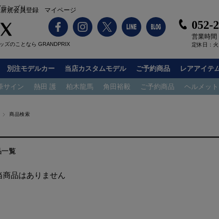
グランプリ
新規会員登録
マイページ
052-
営業時間：1
ズのことなら GRANDPRIX
定休日：火
別注モデルカー
当店カスタムモデル
ご予約商品
レアアイテ
筆サイン
熱田 護
柏木龍馬
角田裕毅
ご予約商品
ヘルメット
商品検索
品一覧
当商品はありません