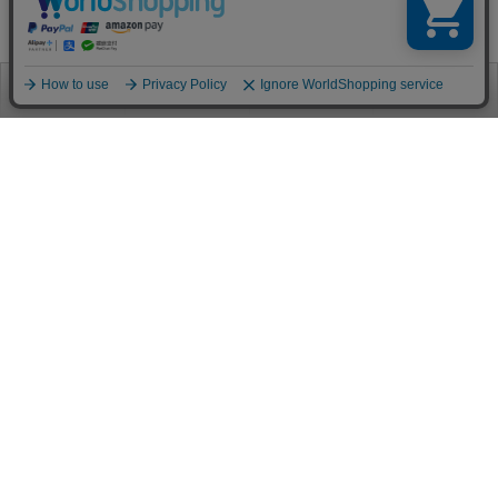
お電話
お問合せ
ログイン
カート
ご利用案内
お支払い方法
クレジットカード決済
各種クレジットカードがご利用頂けます。
決済システムはSSL(暗号通信化)を使用しております。
VISA/MASTER/JCB/AMEX/Diners
代金引換（クロネコヤマト）
商品お届けの際、クロネコヤマトのドライバーに直接請求金額をお支払
いください。
代引手数料はお客様負担となります。