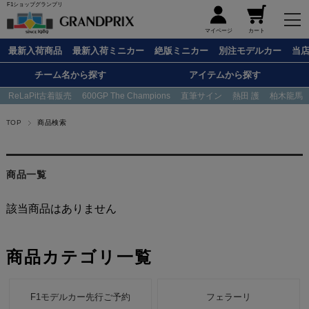
F1ショップグランプリ
メニュー
マイページ
カート
最新入荷商品
最新入荷ミニカー
絶版ミニカー
別注モデルカー
当
チーム名から探す
アイテムから探す
ReLaPit古着販売
600GP The Champions
直筆サイン
熱田 護
柏木龍馬
TOP
商品検索
商品一覧
該当商品はありません
商品カテゴリ一覧
F1モデルカー先行ご予約
フェラーリ