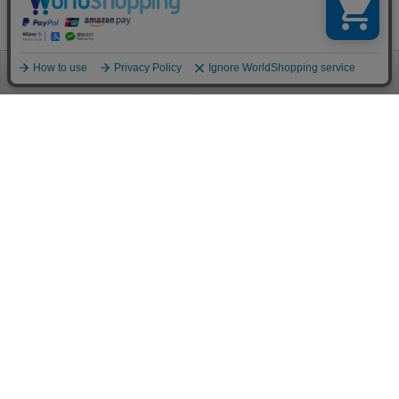
お電話
お問合せ
ログイン
カート
ご利用案内
お支払い方法
クレジットカード決済
各種クレジットカードがご利用頂けます。
決済システムはSSL(暗号通信化)を使用しております。
VISA/MASTER/JCB/AMEX/Diners
代金引換（クロネコヤマト）
商品お届けの際、クロネコヤマトのドライバーに直接請求金額をお支払
いください。
代引手数料はお客様負担となります。