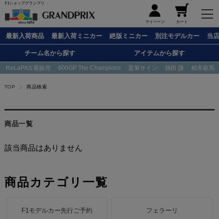
F1ショップグランプリ
メニュー
マイページ
カート
最新入荷商品
最新入荷ミニカー
絶版ミニカー
別注モデルカー
当
チーム名から探す
アイテムから探す
ReLaPit古着販売
600GP The Champions
直筆サイン
熱田 護
柏木龍馬
TOP
商品検索
商品一覧
該当商品はありません
商品カテゴリ一覧
F1モデルカー先行ご予約
フェラーリ