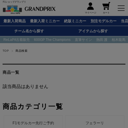
F1ショップグランプリ
メニュー
マイページ
カート
最新入荷商品
最新入荷ミニカー
絶版ミニカー
別注モデルカー
当
チーム名から探す
アイテムから探す
ReLaPit古着販売
600GP The Champions
直筆サイン
熱田 護
柏木龍馬
TOP
商品検索
商品一覧
該当商品はありません
商品カテゴリ一覧
F1モデルカー先行ご予約
フェラーリ