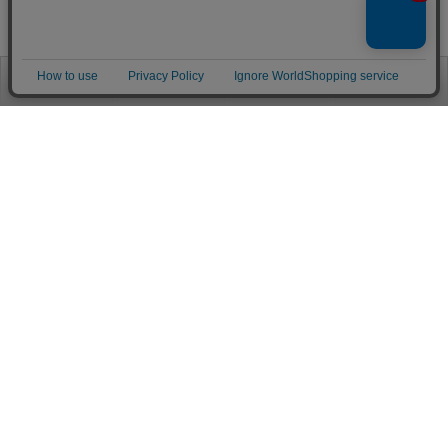
お電話
お問合せ
ログイン
カート
ご利用案内
お支払い方法
クレジットカード決済
各種クレジットカードがご利用頂けます。
決済システムはSSL(暗号通信化)を使用しております。
VISA/MASTER/JCB/AMEX/Diners
代金引換（クロネコヤマト）
商品お届けの際、クロネコヤマトのドライバーに直接請求金額をお支払
いください。
代引手数料はお客様負担となります。