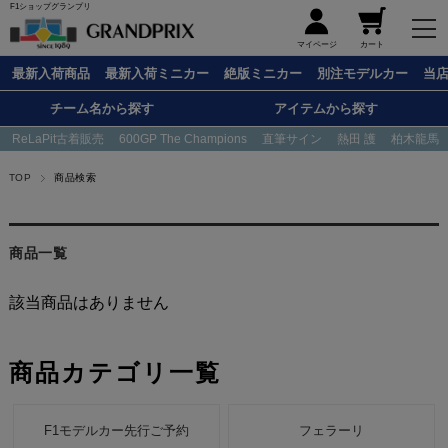
F1ショップグランプリ
メニュー
マイページ
カート
最新入荷商品
最新入荷ミニカー
絶版ミニカー
別注モデルカー
当
チーム名から探す
アイテムから探す
ReLaPit古着販売
600GP The Champions
直筆サイン
熱田 護
柏木龍馬
TOP
商品検索
商品一覧
該当商品はありません
商品カテゴリ一覧
F1モデルカー先行ご予約
フェラーリ