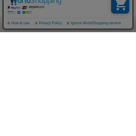
お電話
お問合せ
ログイン
カート
ご利用案内
お支払い方法
クレジットカード決済
各種クレジットカードがご利用頂けます。
決済システムはSSL(暗号通信化)を使用しております。
VISA/MASTER/JCB/AMEX/Diners
代金引換（クロネコヤマト）
商品お届けの際、クロネコヤマトのドライバーに直接請求金額をお支払
いください。
代引手数料はお客様負担となります。