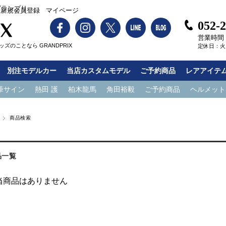
グランプリ
新規会員登録
マイページ
052-
営業時間：1
ズのことなら GRANDPRIX
定休日：火
別注モデルカー
当店カスタムモデル
ご予約商品
レアアイテ
筆サイン
熱田 護
柏木龍馬
角田裕毅
ご予約商品
ヘルメット
商品検索
品一覧
当商品はありません