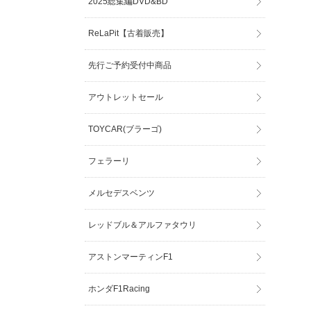
2025総集編DVD&BD
ReLaPit【古着販売】
先行ご予約受付中商品
アウトレットセール
TOYCAR(ブラーゴ)
フェラーリ
メルセデスベンツ
レッドブル＆アルファタウリ
アストンマーティンF1
ホンダF1Racing