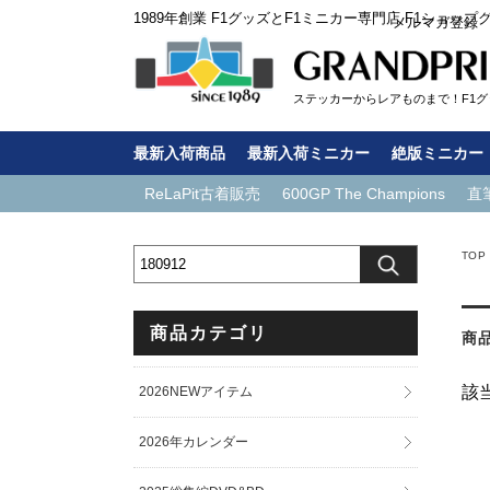
1989年創業 F1グッズとF1ミニカー専門店 F1ショップ
メルマガ登録
ステッカーからレアものまで！F1グッ
最新入荷商品
最新入荷ミニカー
絶版ミニカー
ReLaPit古着販売
600GP The Champions
直
TOP
商品カテゴリ
商
該
2026NEWアイテム
2026年カレンダー