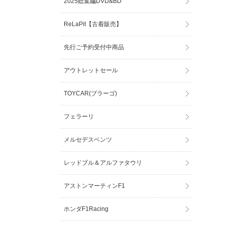
2025総集編DVD&BD
ReLaPit【古着販売】
先行ご予約受付中商品
アウトレットセール
TOYCAR(ブラーゴ)
フェラーリ
メルセデスベンツ
レッドブル＆アルファタウリ
アストンマーティンF1
ホンダF1Racing