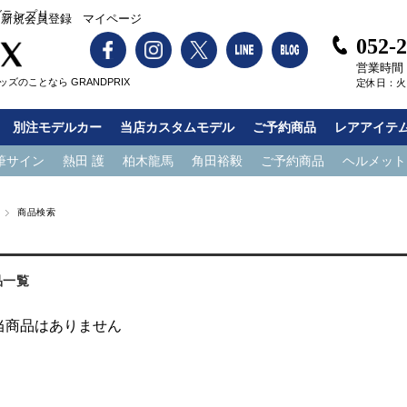
グランプリ
新規会員登録
マイページ
052-
営業時間：1
ズのことなら GRANDPRIX
定休日：火
別注モデルカー
当店カスタムモデル
ご予約商品
レアアイテ
筆サイン
熱田 護
柏木龍馬
角田裕毅
ご予約商品
ヘルメット
商品検索
品一覧
当商品はありません