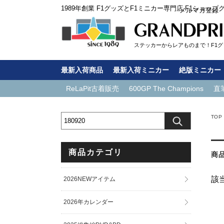
1989年創業 F1グッズとF1ミニカー専門店 F1ショップ
メルマガ登録
ステッカーからレアものまで！F1グッ
最新入荷商品
最新入荷ミニカー
絶版ミニカー
ReLaPit古着販売
600GP The Champions
直
TOP
商品カテゴリ
商
該
2026NEWアイテム
2026年カレンダー