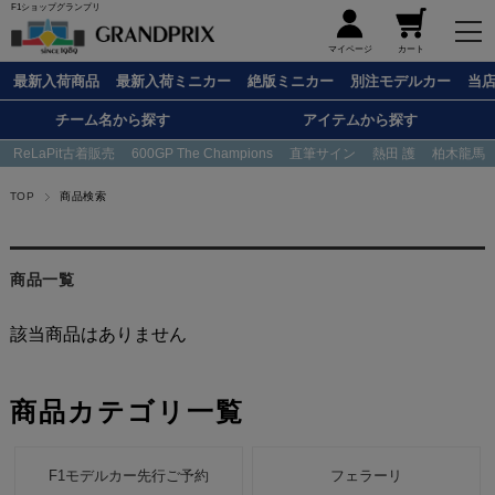
F1ショップグランプリ
メニュー
マイページ
カート
最新入荷商品
最新入荷ミニカー
絶版ミニカー
別注モデルカー
当
チーム名から探す
アイテムから探す
ReLaPit古着販売
600GP The Champions
直筆サイン
熱田 護
柏木龍馬
TOP
商品検索
商品一覧
該当商品はありません
商品カテゴリ一覧
F1モデルカー先行ご予約
フェラーリ