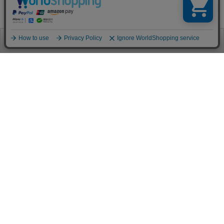
お電話
お問合せ
ログイン
カート
ご利用案内
お支払い方法
クレジットカード決済
各種クレジットカードがご利用頂けます。
決済システムはSSL(暗号通信化)を使用しております。
VISA/MASTER/JCB/AMEX/Diners
代金引換（クロネコヤマト）
商品お届けの際、クロネコヤマトのドライバーに直接請求金額をお支払
いください。
代引手数料はお客様負担となります。