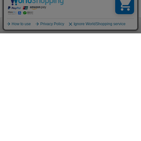
お電話
お問合せ
ログイン
カート
ご利用案内
お支払い方法
クレジットカード決済
各種クレジットカードがご利用頂けます。
決済システムはSSL(暗号通信化)を使用しております。
VISA/MASTER/JCB/AMEX/Diners
代金引換（クロネコヤマト）
商品お届けの際、クロネコヤマトのドライバーに直接請求金額をお支払
いください。
代引手数料はお客様負担となります。