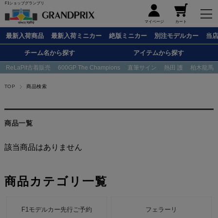
F1ショップグランプリ
メニュー
マイページ
カート
最新入荷商品
最新入荷ミニカー
絶版ミニカー
別注モデルカー
当
チーム名から探す
アイテムから探す
ReLaPit古着販売
600GP The Champions
直筆サイン
熱田 護
柏木龍馬
TOP
商品検索
商品一覧
該当商品はありません
商品カテゴリ一覧
F1モデルカー先行ご予約
フェラーリ