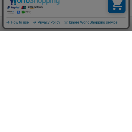
お電話
お問合せ
ログイン
カート
ご利用案内
お支払い方法
クレジットカード決済
各種クレジットカードがご利用頂けます。
決済システムはSSL(暗号通信化)を使用しております。
VISA/MASTER/JCB/AMEX/Diners
代金引換（クロネコヤマト）
商品お届けの際、クロネコヤマトのドライバーに直接請求金額をお支払
いください。
代引手数料はお客様負担となります。