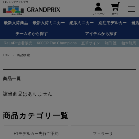
F1ショップグランプリ
メニュー
マイページ
カート
最新入荷商品
最新入荷ミニカー
絶版ミニカー
別注モデルカー
当
チーム名から探す
アイテムから探す
ReLaPit古着販売
600GP The Champions
直筆サイン
熱田 護
柏木龍馬
TOP
商品検索
商品一覧
該当商品はありません
商品カテゴリ一覧
F1モデルカー先行ご予約
フェラーリ