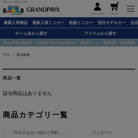
F1ショップグランプリ
メニュー
マイページ
カート
最新入荷商品
最新入荷ミニカー
絶版ミニカー
別注モデルカー
当
チーム名から探す
アイテムから探す
ReLaPit古着販売
600GP The Champions
直筆サイン
熱田 護
柏木龍馬
TOP
商品検索
商品一覧
該当商品はありません
商品カテゴリ一覧
F1モデルカー先行ご予約
フェラーリ