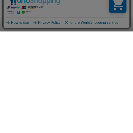
お電話
お問合せ
ログイン
カート
ご利用案内
お支払い方法
クレジットカード決済
各種クレジットカードがご利用頂けます。
決済システムはSSL(暗号通信化)を使用しております。
VISA/MASTER/JCB/AMEX/Diners
代金引換（クロネコヤマト）
商品お届けの際、クロネコヤマトのドライバーに直接請求金額をお支払
いください。
代引手数料はお客様負担となります。