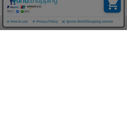
お電話
お問合せ
ログイン
カート
ご利用案内
お支払い方法
クレジットカード決済
各種クレジットカードがご利用頂けます。
決済システムはSSL(暗号通信化)を使用しております。
VISA/MASTER/JCB/AMEX/Diners
代金引換（クロネコヤマト）
商品お届けの際、クロネコヤマトのドライバーに直接請求金額をお支払
いください。
代引手数料はお客様負担となります。