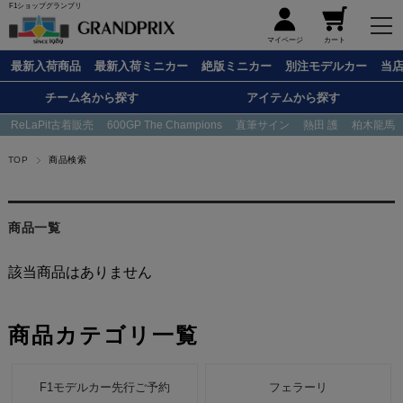
F1ショップグランプリ
メニュー
マイページ
カート
最新入荷商品
最新入荷ミニカー
絶版ミニカー
別注モデルカー
当
チーム名から探す
アイテムから探す
ReLaPit古着販売
600GP The Champions
直筆サイン
熱田 護
柏木龍馬
TOP
商品検索
商品一覧
該当商品はありません
商品カテゴリ一覧
F1モデルカー先行ご予約
フェラーリ