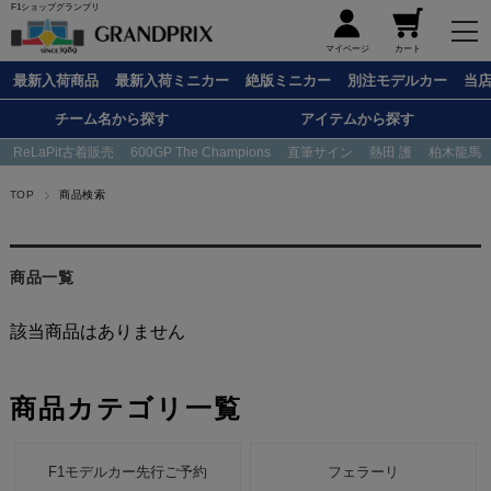
F1ショップグランプリ
メニュー
マイページ
カート
最新入荷商品
最新入荷ミニカー
絶版ミニカー
別注モデルカー
当
チーム名から探す
アイテムから探す
ReLaPit古着販売
600GP The Champions
直筆サイン
熱田 護
柏木龍馬
TOP
商品検索
商品一覧
該当商品はありません
商品カテゴリ一覧
F1モデルカー先行ご予約
フェラーリ