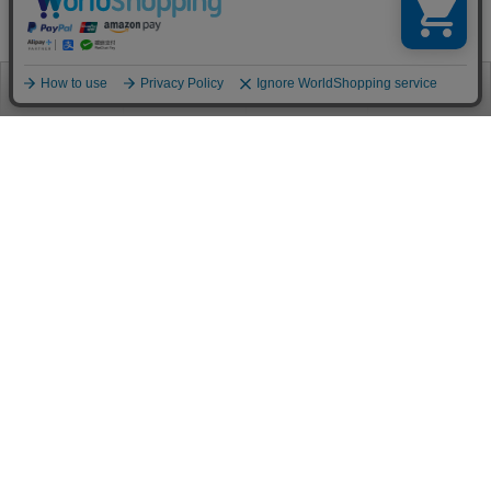
お電話
お問合せ
ログイン
カート
ご利用案内
お支払い方法
クレジットカード決済
各種クレジットカードがご利用頂けます。
決済システムはSSL(暗号通信化)を使用しております。
VISA/MASTER/JCB/AMEX/Diners
代金引換（クロネコヤマト）
商品お届けの際、クロネコヤマトのドライバーに直接請求金額をお支払
いください。
代引手数料はお客様負担となります。