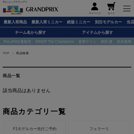
F1ショップグランプリ
メニュー
マイページ
カート
最新入荷商品
最新入荷ミニカー
絶版ミニカー
別注モデルカー
当
チーム名から探す
アイテムから探す
ReLaPit古着販売
600GP The Champions
直筆サイン
熱田 護
柏木龍馬
TOP
商品検索
商品一覧
該当商品はありません
商品カテゴリ一覧
F1モデルカー先行ご予約
フェラーリ