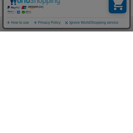
お電話
お問合せ
ログイン
カート
ご利用案内
お支払い方法
クレジットカード決済
各種クレジットカードがご利用頂けます。
決済システムはSSL(暗号通信化)を使用しております。
VISA/MASTER/JCB/AMEX/Diners
代金引換（クロネコヤマト）
商品お届けの際、クロネコヤマトのドライバーに直接請求金額をお支払
いください。
代引手数料はお客様負担となります。