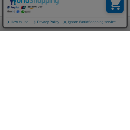
お電話
お問合せ
ログイン
カート
ご利用案内
お支払い方法
クレジットカード決済
各種クレジットカードがご利用頂けます。
決済システムはSSL(暗号通信化)を使用しております。
VISA/MASTER/JCB/AMEX/Diners
代金引換（クロネコヤマト）
商品お届けの際、クロネコヤマトのドライバーに直接請求金額をお支払
いください。
代引手数料はお客様負担となります。