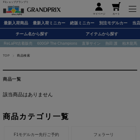
F1ショップグランプリ
メニュー
マイページ
カート
最新入荷商品
最新入荷ミニカー
絶版ミニカー
別注モデルカー
当
チーム名から探す
アイテムから探す
ReLaPit古着販売
600GP The Champions
直筆サイン
熱田 護
柏木龍馬
TOP
商品検索
商品一覧
該当商品はありません
商品カテゴリ一覧
F1モデルカー先行ご予約
フェラーリ